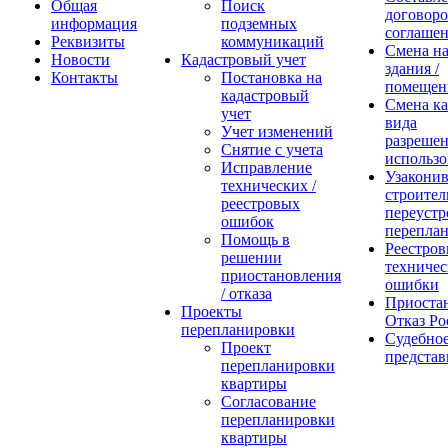
Общая
Поиск
договоро
информация
подземных
соглаше
Реквизиты
коммуникаций
Смена на
Новости
Кадастровый учет
здания /
Контакты
Постановка на
помещен
кадастровый
Смена ка
учет
вида
Учет изменений
разреше
Снятие с учета
использо
Исправление
Узакони
технических /
строитель
реестровых
переустр
ошибок
перепла
Помощь в
Реестров
решении
техничес
приостановления
ошибки
/ отказа
Приостан
Проекты
Отказ Ро
перепланировки
Судебно
Проект
представ
перепланировки
квартиры
Согласование
перепланировки
квартиры