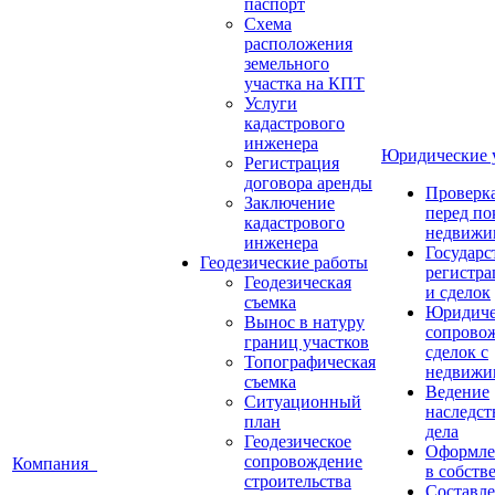
паспорт
Схема
расположения
земельного
участка на КПТ
Услуги
кадастрового
инженера
Юридические
Регистрация
договора аренды
Проверка
Заключение
перед по
кадастрового
недвижи
инженера
Государс
Геодезические работы
регистра
Геодезическая
и сделок
съемка
Юридиче
Вынос в натуру
сопрово
границ участков
сделок с
Топографическая
недвижи
съемка
Ведение
Ситуационный
наследст
план
дела
Геодезическое
Оформле
сопровождение
Компания
в собств
строительства
Составл