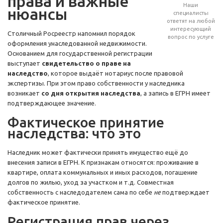
права и важные
Наши
нюансы
специалисты
ответят на любой
интересующий
Столичный Росреестр напомнил порядок
вопрос по услуге
оформления унаследованной недвижимости.
Основанием для государственной регистрации
выступает
свидетельство о праве на
наследство
, которое выдаёт нотариус после правовой
экспертизы. При этом право собственности у наследника
возникает
со дня открытия наследства
, а запись в ЕГРН имеет
подтверждающее значение.
Фактическое принятие
наследства: что это
Наследник может фактически принять имущество ещё до
внесения записи в ЕГРН. К признакам относятся: проживание в
квартире, оплата коммунальных и иных расходов, погашение
долгов по жилью, уход за участком и т.д. Совместная
собственность с наследодателем сама по себе
не
подтверждает
фактическое принятие.
Регистрация прав через